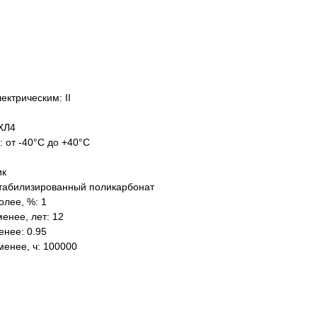
ектрическим: II
ХЛ4
: от -40°C до +40°C
ик
табилизированный поликарбонат
олее, %: 1
енее, лет: 12
нее: 0.95
менее, ч: 100000