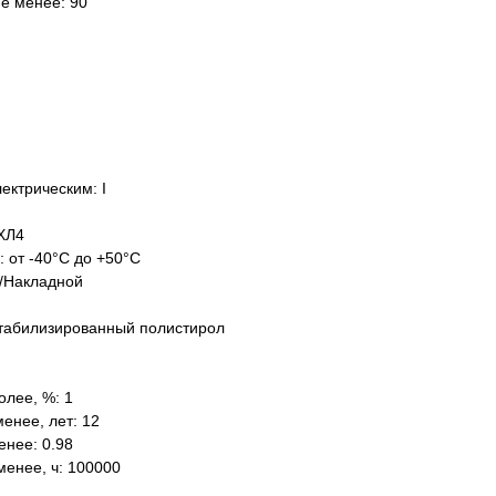
не менее: 90
ектрическим: I
ХЛ4
: от -40°C до +50°C
/Накладной
табилизированный полистирол
олее, %: 1
енее, лет: 12
нее: 0.98
менее, ч: 100000