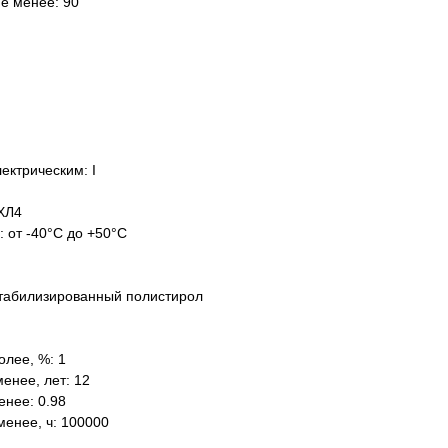
не менее: 90
ектрическим: I
ХЛ4
: от -40°C до +50°C
табилизированный полистирол
олее, %: 1
енее, лет: 12
нее: 0.98
менее, ч: 100000