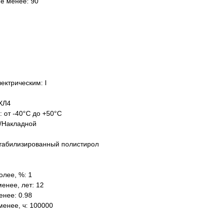
не менее: 90
ектрическим: I
ХЛ4
: от -40°C до +50°C
/Накладной
табилизированный полистирол
олее, %: 1
енее, лет: 12
нее: 0.98
менее, ч: 100000