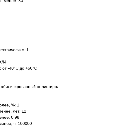
не менее: 80
ектрическим: I
ХЛ4
: от -40°C до +50°C
табилизированный полистирол
олее, %: 1
енее, лет: 12
нее: 0.98
менее, ч: 100000