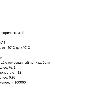
ектрическим: II
ХЛ4
: от -40°C до +40°C
ик
табилизированный поликарбонат
олее, %: 1
енее, лет: 12
нее: 0.95
менее, ч: 100000