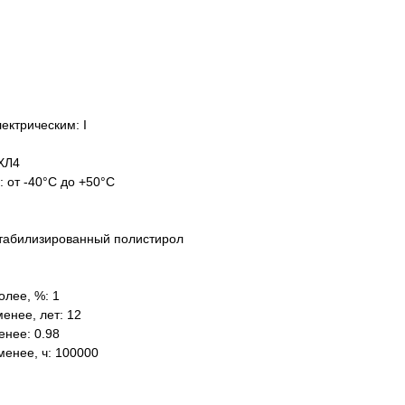
ектрическим: I
ХЛ4
: от -40°C до +50°C
табилизированный полистирол
олее, %: 1
енее, лет: 12
нее: 0.98
менее, ч: 100000