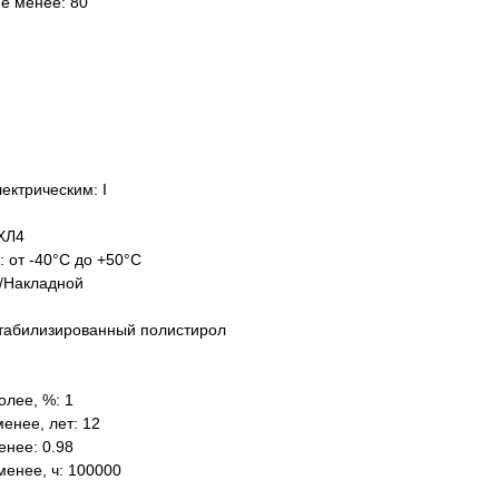
не менее: 80
ектрическим: I
ХЛ4
: от -40°C до +50°C
/Накладной
табилизированный полистирол
олее, %: 1
енее, лет: 12
нее: 0.98
менее, ч: 100000