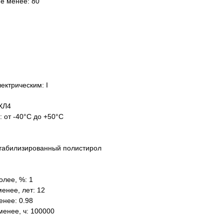
не менее: 80
ектрическим: I
ХЛ4
: от -40°C до +50°C
табилизированный полистирол
олее, %: 1
енее, лет: 12
нее: 0.98
менее, ч: 100000