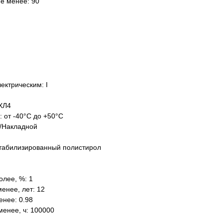
не менее: 90
ектрическим: I
ХЛ4
: от -40°C до +50°C
/Накладной
табилизированный полистирол
олее, %: 1
енее, лет: 12
нее: 0.98
менее, ч: 100000