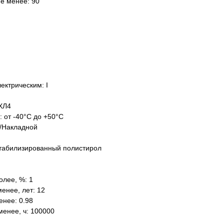
не менее: 90
ектрическим: I
ХЛ4
: от -40°C до +50°C
/Накладной
табилизированный полистирол
олее, %: 1
енее, лет: 12
нее: 0.98
менее, ч: 100000