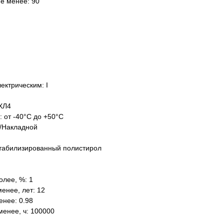
не менее: 90
ектрическим: I
ХЛ4
: от -40°C до +50°C
/Накладной
табилизированный полистирол
олее, %: 1
енее, лет: 12
нее: 0.98
менее, ч: 100000