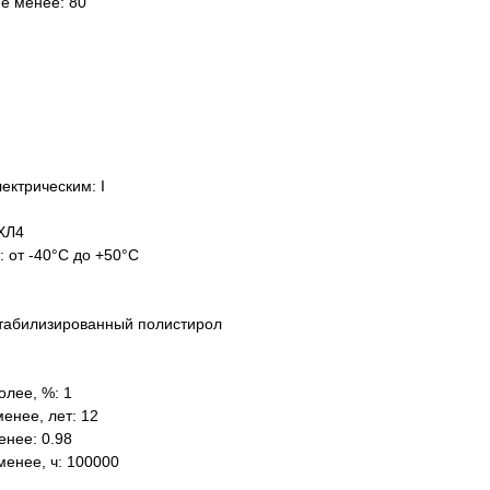
не менее: 80
ектрическим: I
ХЛ4
: от -40°C до +50°C
табилизированный полистирол
олее, %: 1
енее, лет: 12
нее: 0.98
менее, ч: 100000