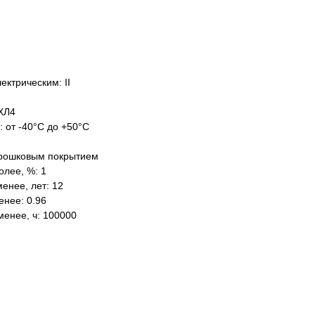
ектрическим: II
ХЛ4
: от -40°C до +50°C
орошковым покрытием
олее, %: 1
енее, лет: 12
нее: 0.96
менее, ч: 100000