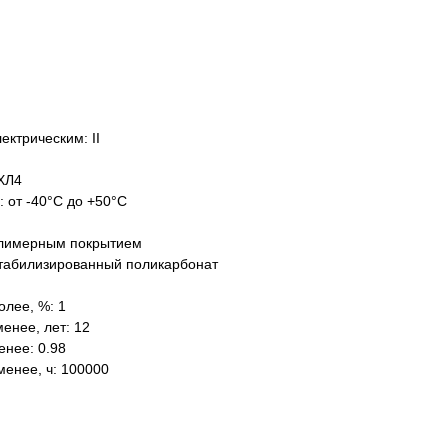
ектрическим: II
ХЛ4
: от -40°C до +50°C
олимерным покрытием
табилизированный поликарбонат
олее, %: 1
енее, лет: 12
нее: 0.98
менее, ч: 100000