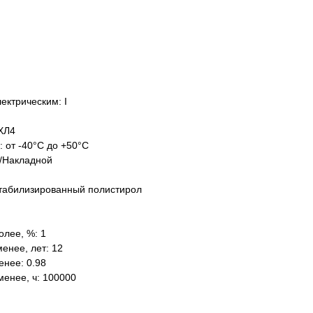
ектрическим: I
ХЛ4
: от -40°C до +50°C
/Накладной
табилизированный полистирол
олее, %: 1
енее, лет: 12
нее: 0.98
менее, ч: 100000