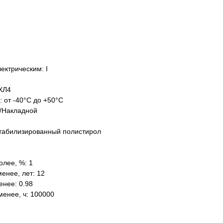
ектрическим: I
ХЛ4
: от -40°C до +50°C
/Накладной
табилизированный полистирол
олее, %: 1
енее, лет: 12
нее: 0.98
менее, ч: 100000