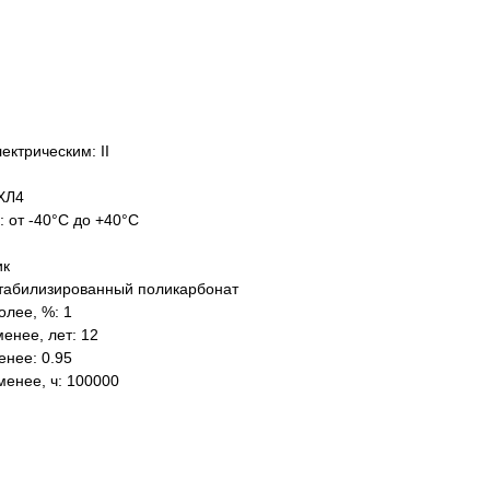
ектрическим: II
ХЛ4
: от -40°C до +40°C
ик
табилизированный поликарбонат
олее, %: 1
енее, лет: 12
нее: 0.95
менее, ч: 100000