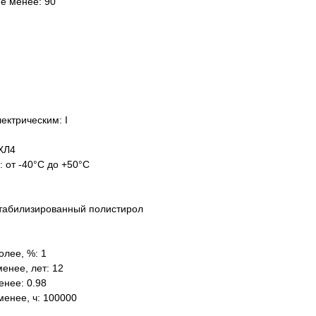
не менее: 90
ектрическим: I
ХЛ4
: от -40°C до +50°C
табилизированный полистирол
олее, %: 1
енее, лет: 12
нее: 0.98
менее, ч: 100000