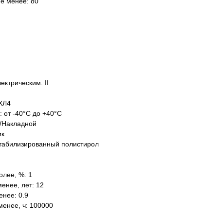
не менее: 80
ектрическим: II
ХЛ4
: от -40°C до +40°C
/Накладной
ик
табилизированный полистирол
олее, %: 1
енее, лет: 12
нее: 0.9
менее, ч: 100000