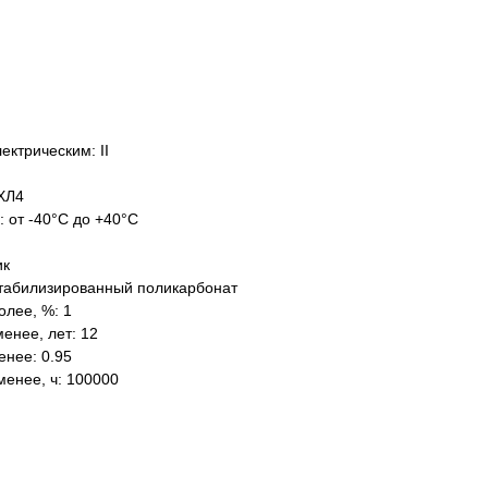
ектрическим: II
ХЛ4
: от -40°C до +40°C
ик
табилизированный поликарбонат
олее, %: 1
енее, лет: 12
нее: 0.95
менее, ч: 100000