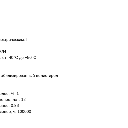
ектрическим: I
ХЛ4
: от -40°C до +50°C
табилизированный полистирол
олее, %: 1
енее, лет: 12
нее: 0.98
менее, ч: 100000