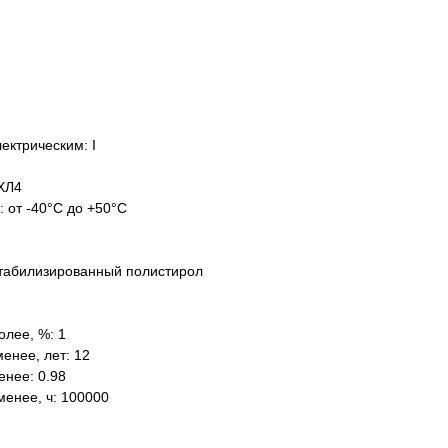
ектрическим: I
ХЛ4
: от -40°C до +50°C
табилизированный полистирол
олее, %: 1
енее, лет: 12
нее: 0.98
менее, ч: 100000