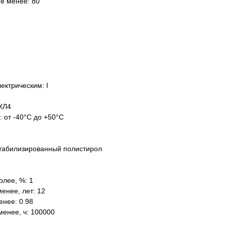
не менее: 80
ектрическим: I
ХЛ4
: от -40°C до +50°C
табилизированный полистирол
олее, %: 1
енее, лет: 12
нее: 0.98
менее, ч: 100000