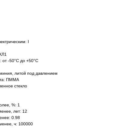
ектрическим: I
ХЛ1
: от -50°C до +50°C
миния, литой под давлением
нта: ПММА
ленное стекло
олее, %: 1
енее, лет: 12
нее: 0.98
менее, ч: 100000