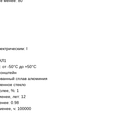
не менее: 80
ектрическим: I
ХЛ1
: от -50°C до +50°C
ронштейн
ованный сплав алюминия
ленное стекло
олее, %: 1
енее, лет: 12
нее: 0.98
менее, ч: 100000