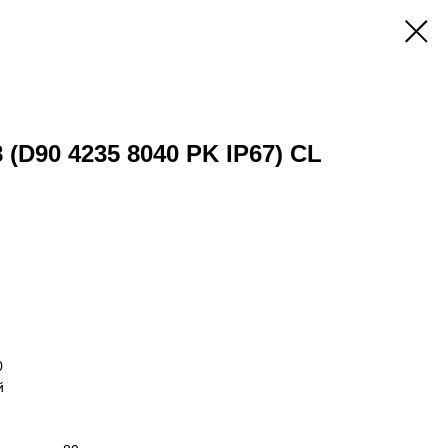
 (D90 4235 8040 PK IP67) CL
0
й