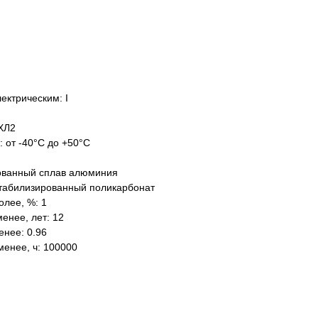
ектрическим: I
ХЛ2
: от -40°C до +50°C
ованный сплав алюминия
табилизированный поликарбонат
олее, %: 1
енее, лет: 12
нее: 0.96
менее, ч: 100000