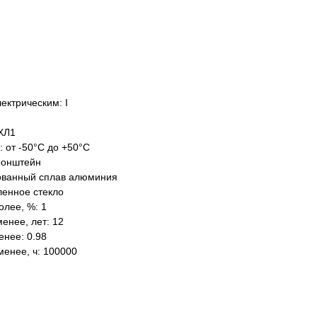
ектрическим: I
ХЛ1
: от -50°C до +50°C
ронштейн
ованный сплав алюминия
ленное стекло
олее, %: 1
енее, лет: 12
нее: 0.98
менее, ч: 100000