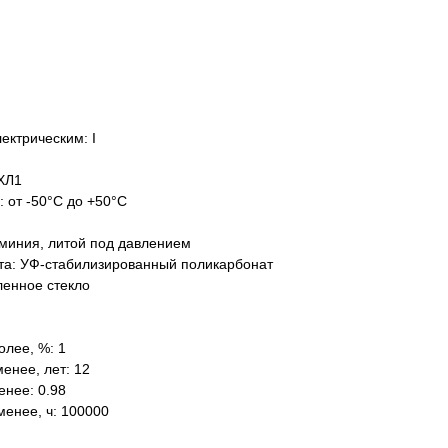
ектрическим: I
ХЛ1
: от -50°C до +50°C
миния, литой под давлением
та: УФ-стабилизированный поликарбонат
ленное стекло
олее, %: 1
енее, лет: 12
нее: 0.98
менее, ч: 100000