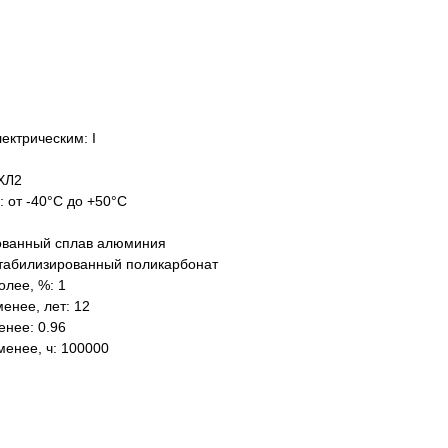
ектрическим: I
ХЛ2
: от -40°C до +50°C
ованный сплав алюминия
табилизированный поликарбонат
олее, %: 1
енее, лет: 12
нее: 0.96
менее, ч: 100000