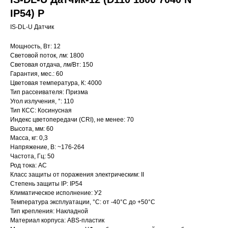
IP54) P
IS-DL-U Датчик
Мощность, Вт: 12
Световой поток, лм: 1800
Световая отдача, лм/Вт: 150
Гарантия, мес.: 60
Цветовая температура, К: 4000
Тип рассеивателя: Призма
Угол излучения, °: 110
Тип КСС: Косинусная
Индекс цветопередачи (CRI), не менее: 70
Высота, мм: 60
Масса, кг: 0,3
Напряжение, В: ~176-264
Частота, Гц: 50
Род тока: AC
Класс защиты от поражения электрическим: II
Степень защиты IP: IP54
Климатическое исполнение: У2
Температура эксплуатации, °С: от -40°C до +50°C
Тип крепления: Накладной
Материал корпуса: ABS-пластик