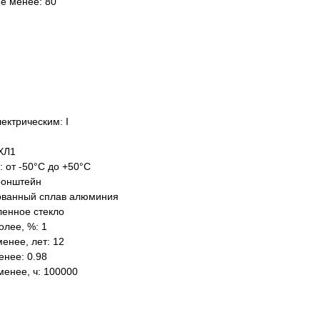
не менее: 80
ектрическим: I
ХЛ1
: от -50°C до +50°C
ронштейн
ованный сплав алюминия
ленное стекло
олее, %: 1
енее, лет: 12
нее: 0.98
менее, ч: 100000