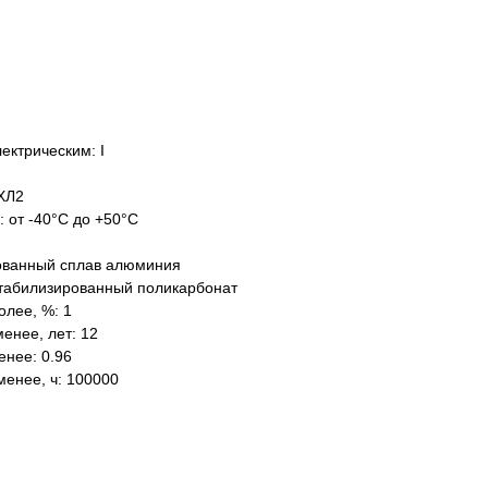
ектрическим: I
ХЛ2
: от -40°C до +50°C
ованный сплав алюминия
табилизированный поликарбонат
олее, %: 1
енее, лет: 12
нее: 0.96
менее, ч: 100000