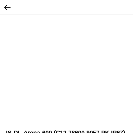
//
IS-DL-Arena-600 (C12 78600 9057 PK IP67)