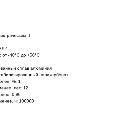
ектрическим: I
ХЛ2
: от -40°C до +50°C
ованный сплав алюминия
табилизированный поликарбонат
олее, %: 1
енее, лет: 12
нее: 0.96
менее, ч: 100000