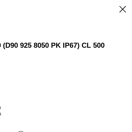
 (D90 925 8050 PK IP67) CL 500
0
й