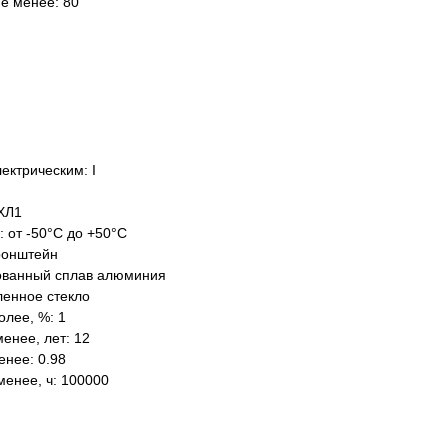
не менее: 80
ектрическим: I
ХЛ1
: от -50°C до +50°C
ронштейн
ованный сплав алюминия
ленное стекло
олее, %: 1
енее, лет: 12
нее: 0.98
менее, ч: 100000