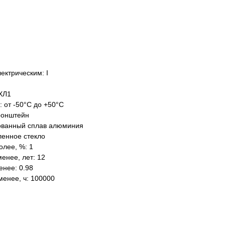
ектрическим: I
ХЛ1
: от -50°C до +50°C
ронштейн
ованный сплав алюминия
ленное стекло
олее, %: 1
енее, лет: 12
нее: 0.98
менее, ч: 100000