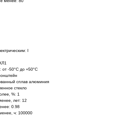
не менее: 80
ектрическим: I
ХЛ1
: от -50°C до +50°C
ронштейн
ованный сплав алюминия
ленное стекло
олее, %: 1
енее, лет: 12
нее: 0.98
менее, ч: 100000