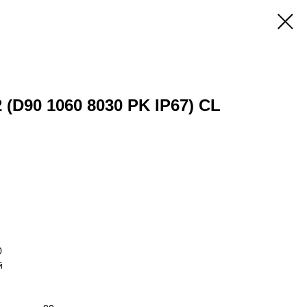
 (D90 1060 8030 PK IP67) CL
0
й