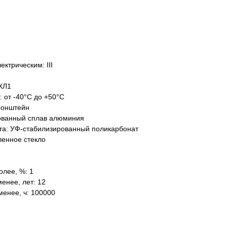
ктрическим: III
ХЛ1
: от -40°C до +50°C
ронштейн
ованный сплав алюминия
та: УФ-стабилизированный поликарбонат
ленное стекло
олее, %: 1
енее, лет: 12
менее, ч: 100000