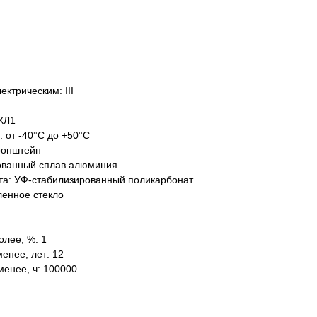
ктрическим: III
ХЛ1
: от -40°C до +50°C
ронштейн
ованный сплав алюминия
та: УФ-стабилизированный поликарбонат
ленное стекло
олее, %: 1
енее, лет: 12
менее, ч: 100000