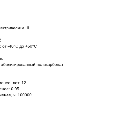
ектрическим: II
2
: от -40°C до +50°C
ик
табилизированный поликарбонат
енее, лет: 12
нее: 0.95
менее, ч: 100000