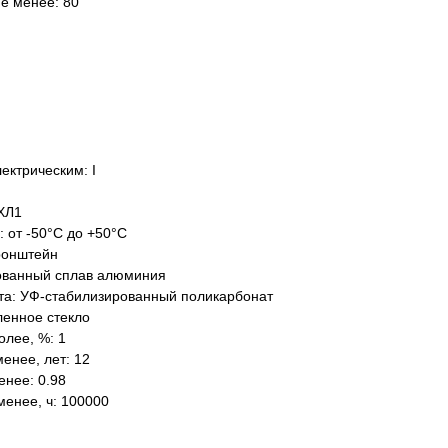
не менее: 80
ектрическим: I
ХЛ1
: от -50°C до +50°C
ронштейн
ованный сплав алюминия
та: УФ-стабилизированный поликарбонат
ленное стекло
олее, %: 1
енее, лет: 12
нее: 0.98
менее, ч: 100000