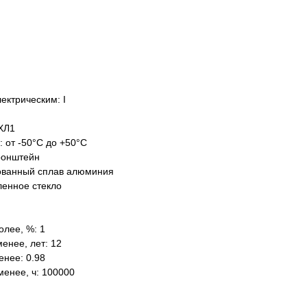
ектрическим: I
ХЛ1
: от -50°C до +50°C
ронштейн
ованный сплав алюминия
ленное стекло
олее, %: 1
енее, лет: 12
нее: 0.98
менее, ч: 100000