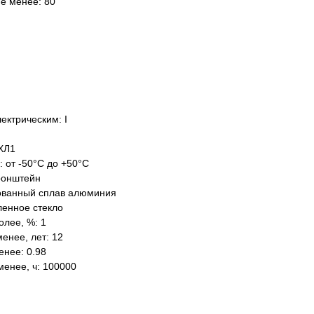
не менее: 80
ектрическим: I
ХЛ1
: от -50°C до +50°C
ронштейн
ованный сплав алюминия
ленное стекло
олее, %: 1
енее, лет: 12
нее: 0.98
менее, ч: 100000