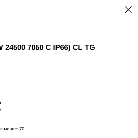
W 24500 7050 C IP66) CL TG
0
й
не менее: 70