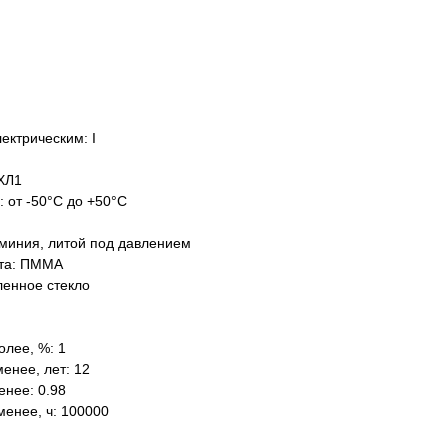
ектрическим: I
ХЛ1
: от -50°C до +50°C
миния, литой под давлением
нта: ПММА
ленное стекло
олее, %: 1
енее, лет: 12
нее: 0.98
менее, ч: 100000