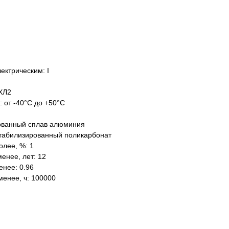
ектрическим: I
ХЛ2
: от -40°C до +50°C
ованный сплав алюминия
табилизированный поликарбонат
олее, %: 1
енее, лет: 12
нее: 0.96
менее, ч: 100000