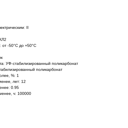
ектрическим: II
ХЛ2
: от -50°C до +50°C
ик
та: УФ-стабилизированный поликарбонат
табилизированный поликарбонат
олее, %: 1
енее, лет: 12
нее: 0.95
менее, ч: 100000