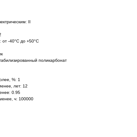
ектрическим: II
2
: от -40°C до +50°C
ик
табилизированный поликарбонат
олее, %: 1
енее, лет: 12
нее: 0.95
менее, ч: 100000