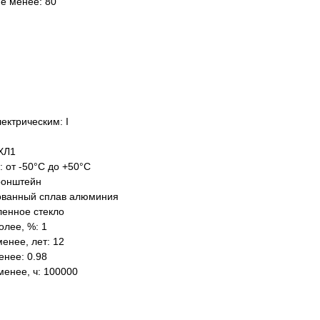
не менее: 80
ектрическим: I
ХЛ1
: от -50°C до +50°C
ронштейн
ованный сплав алюминия
ленное стекло
олее, %: 1
енее, лет: 12
нее: 0.98
менее, ч: 100000