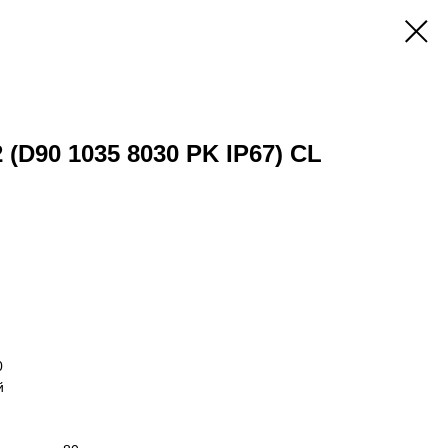
 (D90 1035 8030 PK IP67) CL
0
й