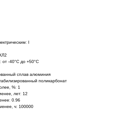
ектрическим: I
ХЛ2
: от -40°C до +50°C
ованный сплав алюминия
табилизированный поликарбонат
олее, %: 1
енее, лет: 12
нее: 0.96
менее, ч: 100000